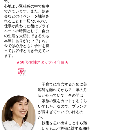
で、
心地よい緊張感の中で集中
できています。また、飲み
会などのイベントを強制さ
れることも一切ないので、
仕事が終わった後はプライ
ベートの時間として、自分
の生活を大切にできるのも
本当にありがたいですね。
今では心身ともに余裕を持
ってお客様と向き合えてい
ます。
​★
代/女性スタッフ/４年目★
50
家
族との時間と安心
子育てに専念するために美
容師を離れてから２１年の月
日がたっていて、その間は
家族の髪をカットするくら
いでした。なので、ブランク
が長すぎてついていけるの
か、
技術を思い出すことすら難
しいかも…と復帰に対する期待