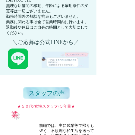
FASTCUTでは
無理な店舗間の移動、年齢による雇用条件の変
更等は一切ございません。
勤務時間外の無駄な拘束もございません。
業務に関わる事は全て営業時間内に行います。
退勤後や休日はご自身の時間として大切にして
ください。
＼ご応募は公式LINEから／
スタッフの声
​★５０代/女性スタッフ/５年目★
業
務内容がシンプルで将来の不安も解消！
前職では、主に残業等で帰りも
遅く、不規則な私生活を送って