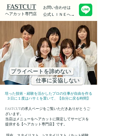
FASTCUT
お問い合わせは
ヘアカット専門店
公式ＬＩＮＥへ→
プライベートを諦めない
仕事に妥協しない
培った技術・経験を活かしたプロの仕事が自由を作る
​３日に１度はハサミを置いて、【自分に戻る時間】
FASTCUTの求人ページをご覧いただきありがとうご
ざいます。
​当店はメニューをヘアカットに限定してサービスを
提供する【ヘアカット専門店】です。
現在、スタイリスト、Jrスタイリスト（カット経験