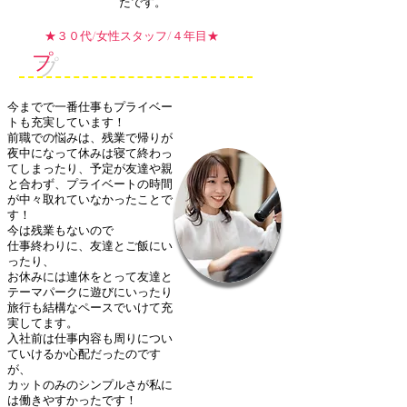
たです。
​★３０代/女性スタッフ/４年目★
プ
ライベートも過去１番充実
今までで一番仕事もプライベー
トも充実しています！
前職での悩みは、残業で帰りが
夜中になって休みは寝て終わっ
てしまったり、予定が友達や親
と合わず、プライベートの時間
が中々取れていなかったことで
す！
今は残業もないので
仕事終わりに、友達とご飯にい
ったり、
お休みには連休をとって友達と
テーマパークに遊びにいったり
旅行も結構なペースでいけて充
実してます。
入社前は仕事内容も周りについ
ていけるか心配だったのです
が、
カットのみのシンプルさが私に
は働きやすかったです！