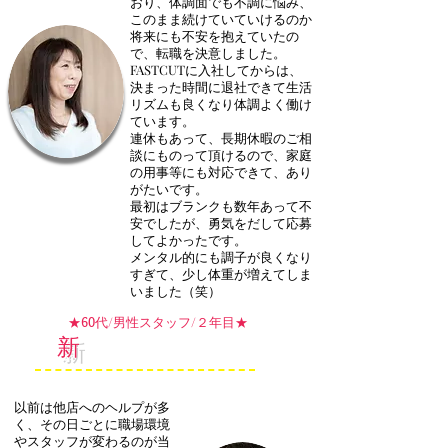
おり、体調面でも不調に悩み、
このまま続けていていけるのか
将来にも不安を抱えていたの
で、転職を決意しました。
FASTCUTに入社してからは、
決まった時間に退社できて生活
リズムも良くなり体調よく働け
ています。
連休もあって、長期休暇のご相
談にものって頂けるので、家庭
の用事等にも対応できて、あり
がたいです。
最初はブランクも数年あって不
安でしたが、勇気をだして応募
してよかったです。
メンタル的にも調子が良くなり
すぎて、少し体重が増えてしま
いました（笑）
​★
代/男性スタッフ/２年目★
60
新
しい環境を探していました
以前は他店へのヘルプが多
く、その日ごとに職場環境
やスタッフが変わるのが当